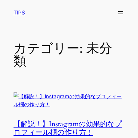
内
TIPS
容
を
ス
キ
カテゴリー:
未分
ッ
プ
類
【解説！】Instagramの効果的なプ
ロフィール欄の作り方！