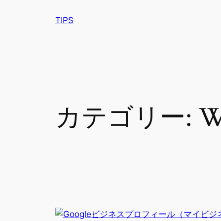
内
TIPS
容
を
ス
キ
ッ
プ
カテゴリー: