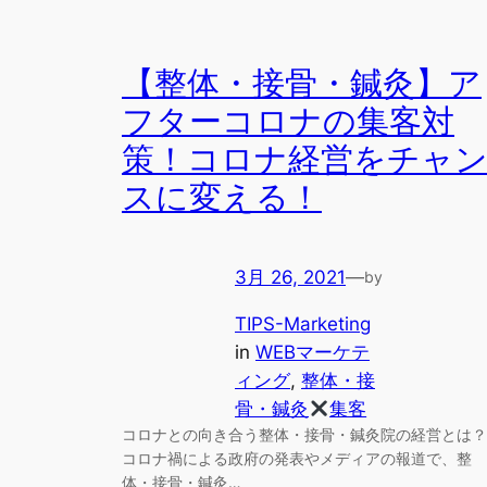
【整体・接骨・鍼灸】ア
フターコロナの集客対
策！コロナ経営をチャ
スに変える！
3月 26, 2021
—
by
TIPS-Marketing
in
WEBマーケテ
ィング
, 
整体・接
骨・鍼灸
集客
コロナとの向き合う整体・接骨・鍼灸院の経営とは？
コロナ禍による政府の発表やメディアの報道で、整
体・接骨・鍼灸…