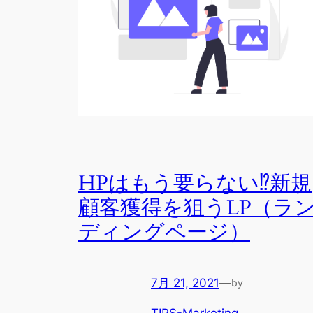
HPはもう要らない⁉新規
顧客獲得を狙うLP（ラ
ディングページ）
7月 21, 2021
—
by
TIPS-Marketing