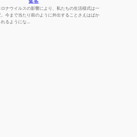
集客
コロナウイルスの影響により、私たちの生活様式は一
変。今まで当たり前のように外出することさえはばか
られるようにな…