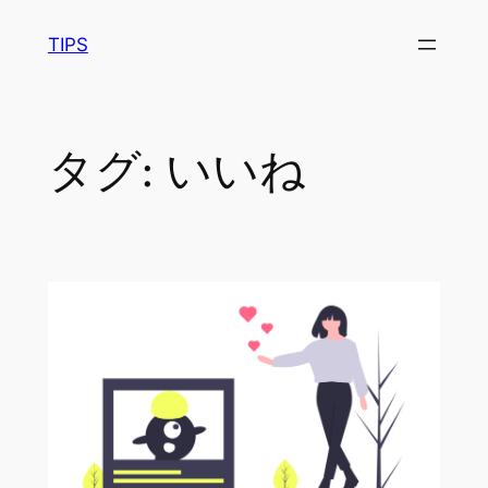
内
TIPS
容
を
ス
キ
タグ:
いいね
ッ
プ